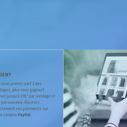
GENT
 vous prenez part à des
dages, plus vous gagnez!
nez jusqu'à 10$* par sondage et
* par semaine. Recevez
ectement vos paiements sur
re compte
PayPal
.