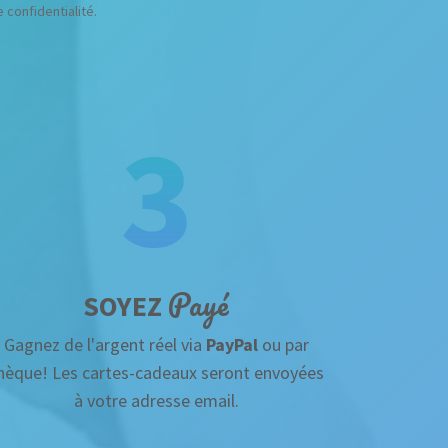
confidentialité.
3
Payé
SOYEZ
Gagnez de l'argent réel via
PayPal
ou par
hèque! Les cartes-cadeaux seront envoyées
à votre adresse email.