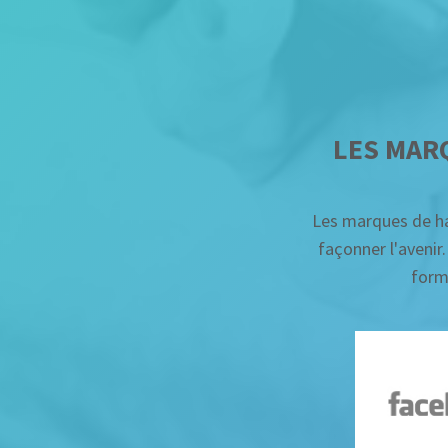
LES MAR
Les marques de ha
façonner l'aveni
form