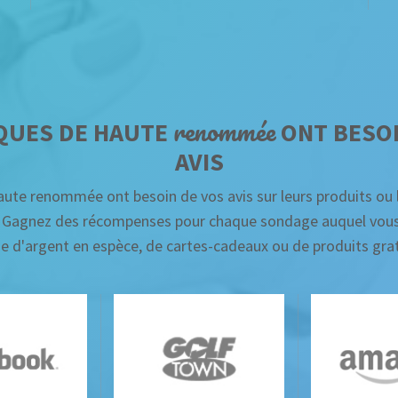
r
e
n
o
m
m
é
e
QUES DE HAUTE
ONT BESOI
AVIS
ute renommée ont besoin de vos avis sur leurs produits ou l
r. Gagnez des récompenses pour chaque sondage auquel vous
e d'argent en espèce, de cartes-cadeaux ou de produits grat