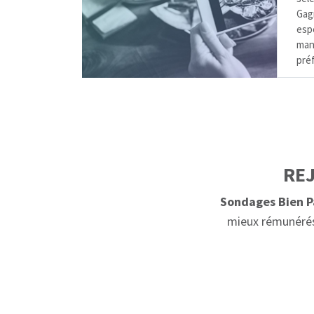
Gagn
esp
man
pré
REJ
Sondages Bien P
mieux rémunérés 