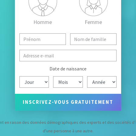
Homme
Femme
Date de naissance
èrent en raison des données démographiques des experts et des sociétés d’
d'une personne à une autre.