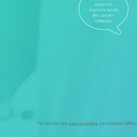
*En fonction des
gains possibles
. Ces résultats diff