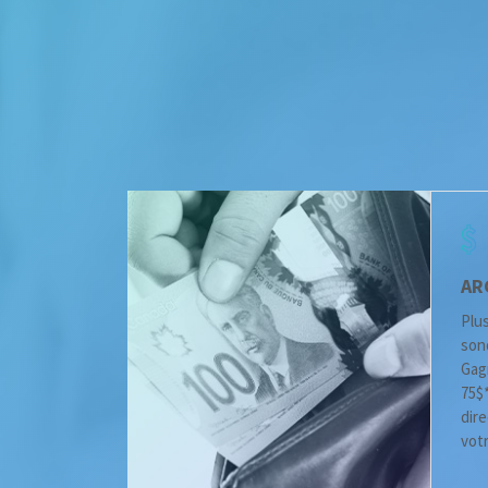
AR
Plus
son
Gag
75$
dir
vot